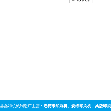
共
1
页
1
条记录
县鑫和机械制造厂主营：
卷筒纸印刷机
、
烧纸印刷机
、
柔版印刷